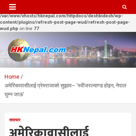
Warning
: Trying to access array offset on value of type bool in
/var/www/vhosts/hknepal.com/httpdocs/deshbidesh/wp-
content/plugins/refresh-post-page-wud/refresh-post-page-
wud.php
on line
77
Skip
to
content
HKNepal.com – हङकङबाट
hknepal, hknepal.com, hk nepal, hk nepal com
सञ्चालित पहिलो नेपाली अनलाईन
Home
अमेरिकावासीलाई प्रेमराजाको सुझाव– ‘स्वीजरल्याण्ड होइन, नेपाल
पत्रिका
घुम्न जाऊ’
समाचार
अमेरिकावासीलाई