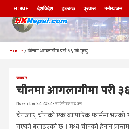
Skip
HOME
देशविदेश
हङकङ
प्रवास
मनोरञ्जन
to
content
HKNepal.com –
hknepal, hknepal.com, hk nepal, hk nepal com
हङकङबाट सञ्चालित पहिलो
Home
चीनमा आगलागीमा परी ३६ को मृत्यु
नेपाली अनलाईन पत्रिका
समाचार
चीनमा आगलागीमा परी ३६ क
November 22, 2022
एचकेनेपाल डट कम
चेनजाउ, चीनको एक व्यापारिक फार्ममा भएको 
गएको बताइएको छ । मध्य चीनको हेनान प्रान्त