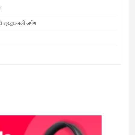
न
श्रद्धाञ्जली अर्पण