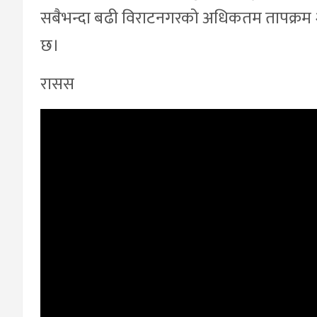
सबैभन्दा बढी विराटनगरको अधिकतम तापक्रम
छ।
रासस