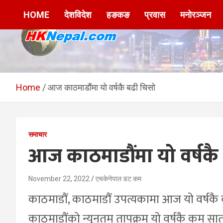
Skip
HOME
देशविदेश
हङकङ
प्रवास
मनोरञ्जन
to
content
HKNepal.com –
hknepal, hknepal.com, hk nepal, hk nepal com
हङकङबाट सञ्चालित पहिलो
Home
आज काठमाडौंमा यो वर्षकै बढी चिसो
नेपाली अनलाईन पत्रिका
समाचार
आज काठमाडौंमा यो वर्षकै
November 22, 2022
एचकेनेपाल डट कम
काठमाडौं, काठमाडौं उपत्यकामा आज यो वर्षक
काठमाडौंको न्यूनतम तापक्रम यो वर्षकै कम स