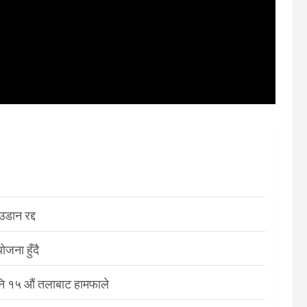
डान रद्द
जना हुँदै
नि १५ औं तलाबाट हामफाले