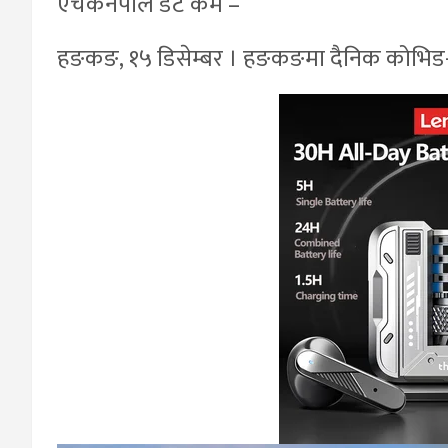
एचकेनेपाल डट कम –
हङकङ, १५ डिसेम्बर । हङकङमा दैनिक कोभिड-