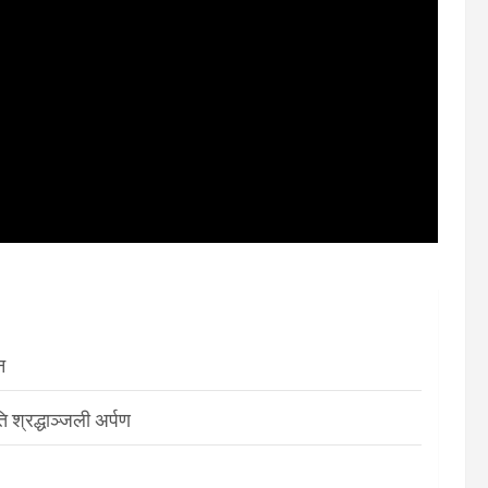
न
श्रद्धाञ्जली अर्पण