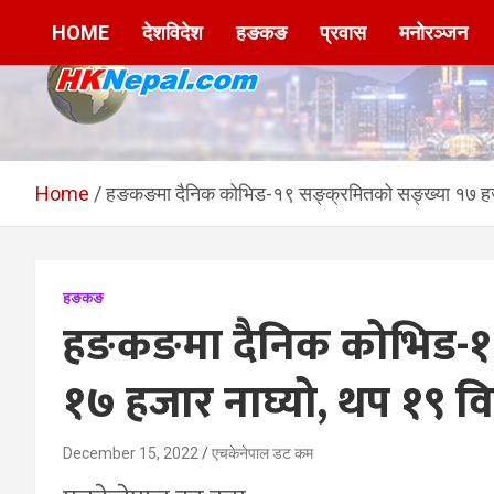
Skip
HOME
देशविदेश
हङकङ
प्रवास
मनोरञ्जन
to
content
HKNepal.com –
hknepal, hknepal.com, hk nepal, hk nepal com
हङकङबाट सञ्चालित पहिलो
Home
हङकङमा दैनिक कोभिड-१९ सङ्क्रमितको सङ्ख्या १७ हजार
नेपाली अनलाईन पत्रिका
हङकङ
हङकङमा दैनिक कोभिड-१९
१७ हजार नाघ्यो, थप १९ वि
December 15, 2022
एचकेनेपाल डट कम