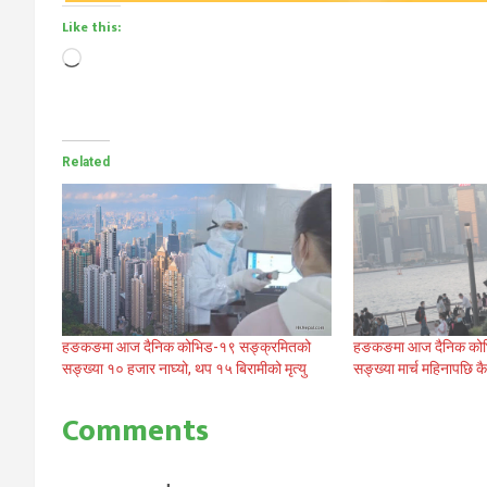
Like this:
Loading…
Related
हङकङमा आज दैनिक कोभिड-१९ सङ्क्रमितको
हङकङमा आज दैनिक कोभ
सङ्ख्या १० हजार नाघ्यो, थप १५ बिरामीको मृत्यु
सङ्ख्या मार्च महिनापछि क
Comments