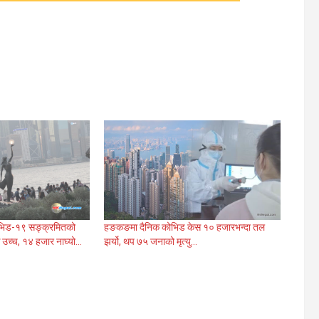
िड-१९ सङ्क्रमितको
हङकङमा दैनिक कोभिड केस १० हजारभन्दा तल
ै उच्च, १४ हजार नाघ्यो…
झर्यो, थप ७५ जनाको मृत्यु…