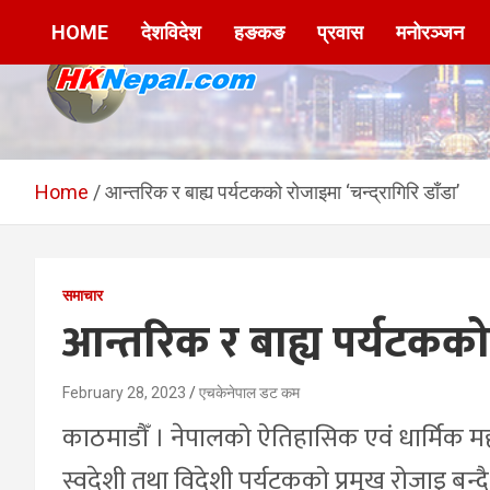
Skip
HOME
देशविदेश
हङकङ
प्रवास
मनोरञ्जन
to
content
HKNepal.com –
hknepal, hknepal.com, hk nepal, hk nepal com
हङकङबाट सञ्चालित पहिलो
Home
आन्तरिक र बाह्य पर्यटकको रोजाइमा ‘चन्द्रागिरि डाँडा’
नेपाली अनलाईन पत्रिका
समाचार
आन्तरिक र बाह्य पर्यटकको र
February 28, 2023
एचकेनेपाल डट कम
काठमाडौँ । नेपालको ऐतिहासिक एवं धार्मिक महत
स्वदेशी तथा विदेशी पर्यटकको प्रमुख रोजाइ बन्