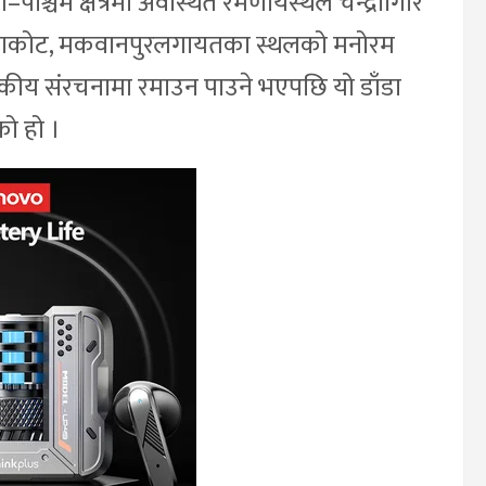
्चिम क्षेत्रमा अवस्थित रमणीयस्थल चन्द्रागिरि
 नुवाकोट, मकवानपुरलगायतका स्थलको मनोरम
टकीय संरचनामा रमाउन पाउने भएपछि यो डाँडा
को हो ।