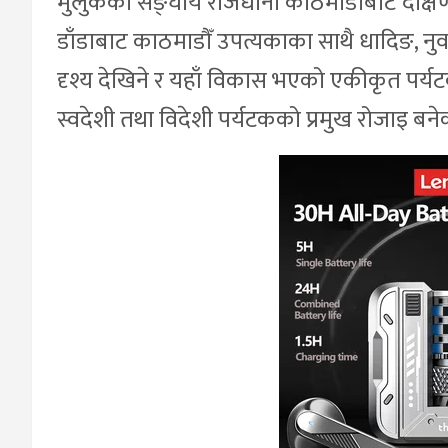
मुलुकको सङ्घीय राजधानी काठमाडौँबाट दक्षिण–पश
डाँडाबाट काठमाडौँ उपत्यकाका साथै धादिङ,
दृश्य देखिने र यहाँ विकास भएको एकीकृत पर्य
स्वदेशी तथा विदेशी पर्यटकको प्रमुख रोजाइ बने