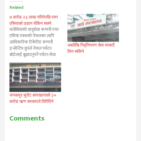
Related
७ करोड २३ लाख नतिरेपछि एयर
एसियाको उडान रोकिन सक्ने
मलेसियाको वायुसेवा कम्पनी एयर
एसिया एक्सको नेपालका लागि
आधिकारिक टिकेटिङ कम्पनी
अबदेखि निवृत्तिभरण सेवा घरबाटै
इन्सेन्टिभ ग्रुपले नेपाल पर्यटन
लिन सकिने
बोर्डलाई बुझाउनुपर्ने पर्यटन सेवा
शुल्क बापतको सात करोड रुपैयाँ
बुझाएको छैन। एयर एसियाको
जनरल सेल्स एजेन्ट (जीएसए)
पाएको यो कम्पनीलाई पटकपटक
ताकेता गर्दा पनि शुल्क बापतको
सात करोड २३ लाख रुपैयाँ
जनकपुर चुरोट कारखानाको ३५
नबुझाएको पर्यटन बोर्ड उच्च…
करोड ऋण सरकारले तिरिदिने
Comments