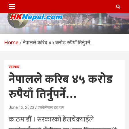
Skip
to
content
HKNepal.com – हङकङबाट
hknepal, hknepal.com, hk nepal, hk nepal com
सञ्चालित पहिलो नेपाली अनलाईन
Home
नेपालले करिब ४५ करोड रुपैयाँ तिर्नुपर्ने…
पत्रिका
समाचार
नेपालले करिब ४५ करोड
रुपैयाँ तिर्नुपर्ने…
June 12, 2023
एचकेनेपाल डट कम
काठमाडौँ । सरकारको हेलचेक्र्याइँले