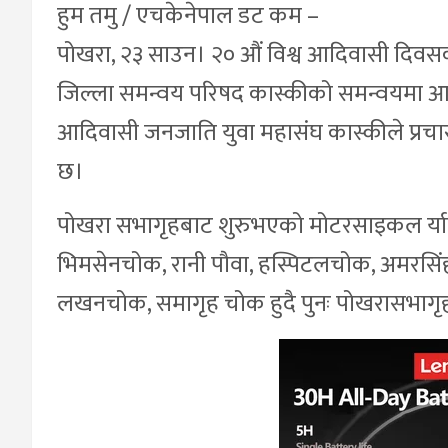
हुम तमु / एचकेनेपाल डट कम –
पोखरा, २३ साउन। २० औं विश्व आदिवासी दिवस
जिल्ला समन्वय परिषद कास्कीको समन्वयमा आयोजि
आदिवासी जनजाति युवा महासंघ कास्कीले प्रचार
छ।
पोखरा सभागृहबाट शुरुभएको मोटरसाइकल र्याली न्
भिमसेनचोक, रानी पौवा, हस्पिटलचोक, अमरसिं
लखनचोक, समागृह चोक हुदै पुनः पोखरासभागृ