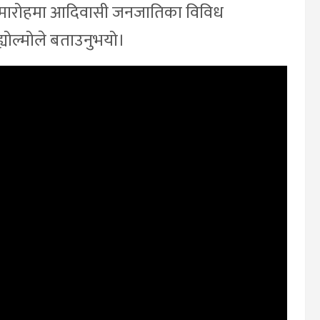
्त समारोहमा आदिवासी जनजातिका विविध
 ह्योल्मोले बताउनुभयो।