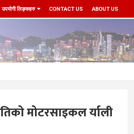
उपयोगी लिङ्कहरु
CONTACT US
ABOUT US
r/www/vhosts/hknepal.com/httpdocs/deshbidesh/wp-content/p
तिको मोटरसाइकल र्याली