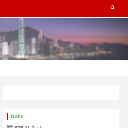
lugins/refresh-post-page-wud/refresh-post-page-wud.php
on
Date
बिहि, साउन २१, २०८३