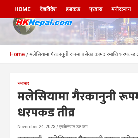
Skip
HOME
देशविदेश
हङकङ
प्रवास
मनोरञ्जन
to
content
HKNepal.com –
hknepal, hknepal.com, hk nepal, hk nepal com
हङकङबाट सञ्चालित पहिलो
Home
मलेसियामा गैरकानुनी रूपमा बसेका कामदारमाथि धरपकड त
नेपाली अनलाईन पत्रिका
समाचार
मलेसियामा गैरकानुनी रू
धरपकड तीव्र
November 24, 2023
एचकेनेपाल डट कम