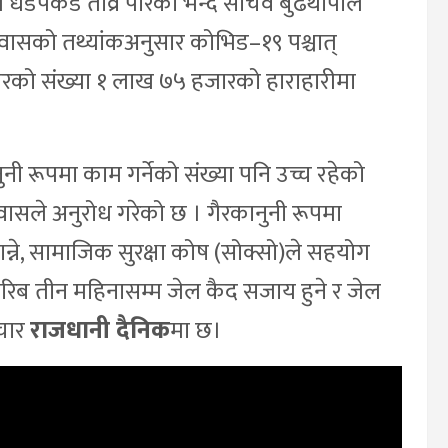
धडपकड तीव्र पारेको भन्दै सचिव बुढथापाले
ावासको तथ्यांकअनुसार कोभिड–१९ पश्चात्
रको संख्या १ लाख ७५ हजारको हाराहारीमा
नी रूपमा काम गर्नेको संख्या पनि उच्च रहेको
ूतावासले अनुरोध गरेको छ । गैरकानुनी रूपमा
न्ने, सामाजिक सुरक्षा कोष (सोक्सो)ले सहयोग
 करिब तीन महिनासम्म जेल कैद सजाय हुने र जेल
ाचार
राजधानी दैनिक
मा छ।