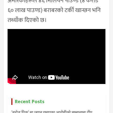
अमेरिकीहरूले ४६ मिलियन पाउण्ड (४ करोड
६० लाख पाउण्ड) बराबरको टर्की खान्छन भनि
तथ्याँक दिएको छ।
Recent Posts
‘ब्रोड पिक’ मा ज्यान गुमाएका आरोहीको सम्झनामा दीप