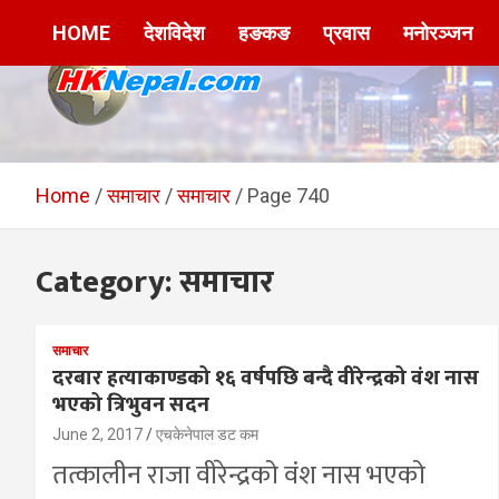
Skip
HOME
देशविदेश
हङकङ
प्रवास
मनोरञ्जन
to
content
HKNepal.com –
hknepal, hknepal.com, hk nepal, hk nepal com
हङकङबाट सञ्चालित पहिलो
Home
समाचार
समाचार
Page 740
नेपाली अनलाईन पत्रिका
Category:
समाचार
समाचार
दरबार हत्याकाण्डको १६ वर्षपछि बन्दै वीरेन्द्रको वंश नास
भएको त्रिभुवन सदन
June 2, 2017
एचकेनेपाल डट कम
तत्कालीन राजा वीरेन्द्रको वंश नास भएको