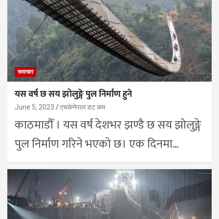
समाचार
यस वर्ष छ सय झोलुङ्गे पुल निर्माण हुने
June 5, 2023
एचकेनेपाल डट कम
काठमाडौँ । यस वर्ष देशभर झण्डै छ सय झोलुङ्गे
पुल निर्माण गरिने भएको छ। एक दिनमा…