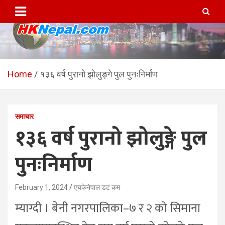
Skip
to
content
HKNepal.com – हङकङबाट
hknepal, hknepal.com, hk nepal, hk nepal com
सञ्चालित पहिलो नेपाली अनलाईन
Home
१३६ वर्ष पुरानो झोलुङ्गे पुल पुनःनिर्माण
पत्रिका
समाचार
१३६ वर्ष पुरानो झोलुङ्गे पुल
पुनःनिर्माण
February 1, 2024
एचकेनेपाल डट कम
म्याग्दी । बेनी नगरपालिका–७ र २ को सिमाना