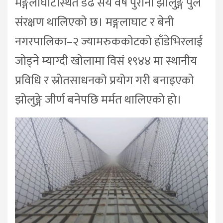
मङ्गलाघाटस्थित डेढ सय वर्ष पुरानो झोलुङ्गे पुल
संरक्षण थालिएको छ। मङ्गलाघाट र बेनी
नगरपालिका–२ ज्यामरुककोटको हाँडेभिरलाई
जोड्ने म्याग्दी खोलामा विसं १९४४ मा स्थानीय
प्रविधि र स्रोतसाधनको प्रयोग गरी बनाइएको
झोलुङ्गे जीर्ण बनेपछि मर्मत थालिएको हो।