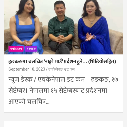
मनोरञ्जन
हङकङ
हङकङमा चलचित्र ‘नाङ्गो गाउँ’ प्रर्दशन हुने… (भिडियोसहित)
September 18, 2023
एचकेनेपाल डट कम
न्युज डेस्क / एचकेनेपाल डट कम – हङकङ, १७
सेप्टेम्बर। नेपालमा १५ सेप्टेम्बरबाट प्रर्दशनमा
आएको चलचित्र…