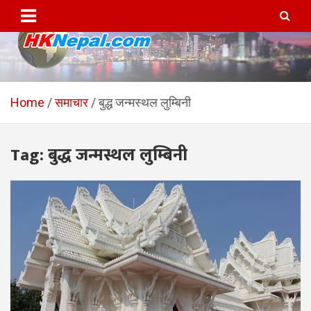
Skip
to
content
HKNepal.com – हङकङबाट
hknepal, hknepal.com, hk nepal, hk nepal com
सञ्चालित पहिलो नेपाली अनलाईन
Home
समाचार
बुद्ध जन्मस्थल लुम्बिनी
पत्रिका
Tag:
बुद्ध जन्मस्थल लुम्बिनी