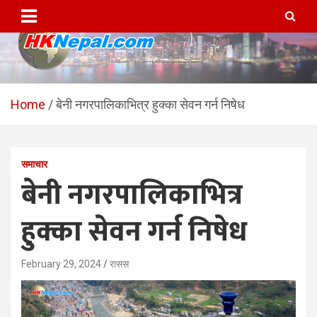
Skip
to
content
HKNepal.com – हङकङबाट
hknepal, hknepal.com, hk nepal, hk nepal com
सञ्चालित पहिलो नेपाली अनलाईन
Home
बेनी नगरपालिकाभित्र हुक्का सेवन गर्न निषेध
पत्रिका
समाचार
बेनी नगरपालिकाभित्र
हुक्का सेवन गर्न निषेध
February 29, 2024
रासस