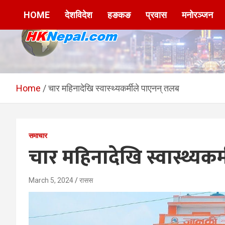
Skip
HOME
देशविदेश
हङकङ
प्रवास
मनोरञ्जन
to
content
HKNepal.com –
hknepal, hknepal.com, hk nepal, hk nepal com
हङकङबाट सञ्चालित पहिलो
Home
चार महिनादेखि स्वास्थ्यकर्मीले पाएनन् तलब
नेपाली अनलाईन पत्रिका
समाचार
चार महिनादेखि स्वास्थ्यकर
March 5, 2024
रासस