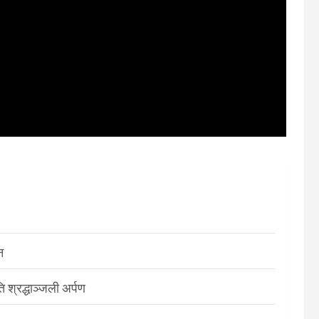
न
श्रद्धाञ्जली अर्पण