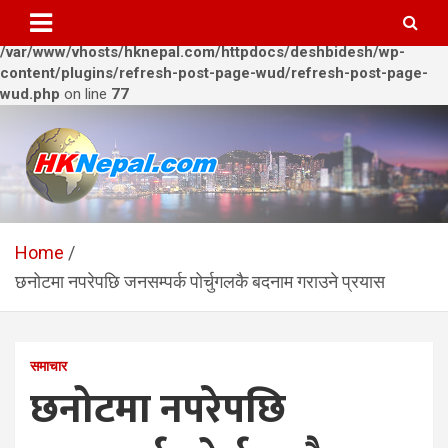
Warning
: Trying to access array offset on value of type bool in
/var/www/vhosts/hknepal.com/httpdocs/deshbidesh/wp-
content/plugins/refresh-post-page-wud/refresh-post-page-
wud.php
on line
77
Skip
to
content
HKNepal.com – हङकङबाट
hknepal, hknepal.com, hk nepal, hk nepal com
सञ्चालित पहिलो नेपाली अनलाईन
Home
छनोटमा नपरेपछि जनसम्पर्क पोर्चुगलकै बदनाम गराउने प्रयास
पत्रिका
समाचार
छनोटमा नपरेपछि