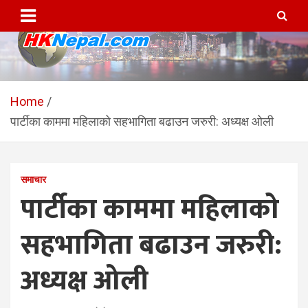
Skip
to
content
HKNepal.com – हङकङबाट
hknepal, hknepal.com, hk nepal, hk nepal com
सञ्चालित पहिलो नेपाली अनलाईन
Home
पार्टीका काममा महिलाको सहभागिता बढाउन जरुरी: अध्यक्ष ओली
पत्रिका
समाचार
पार्टीका काममा महिलाको
सहभागिता बढाउन जरुरी:
अध्यक्ष ओली