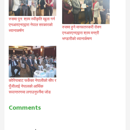
रुसमा पुन: श्रम स्वीकृति खुला गर्न
एनआरएनएद्वारा नेपाल सरकारको
रुसमा हुने मानवतस्करी रोक्न
ध्यानाकर्षण
एनआरएनएद्वारा श्रम मन्त्री
भण्डारीको ध्यानार्कषण
कोरियाबाट फर्केका नेपालीको सीप र
पुँजीलाई नेपालको आर्थिक
रूपान्तरणमा लगाउनुपर्नेमा जोड
Comments