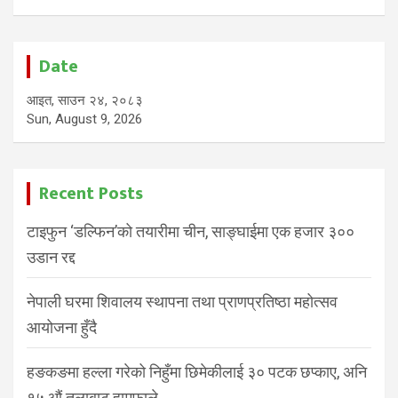
Date
आइत, साउन २४, २०८३
Sun, August 9, 2026
Recent Posts
टाइफुन ‘डल्फिन’को तयारीमा चीन, साङ्घाईमा एक हजार ३००
उडान रद्द
नेपाली घरमा शिवालय स्थापना तथा प्राणप्रतिष्ठा महोत्सव
आयोजना हुँदै
हङकङमा हल्ला गरेको निहुँमा छिमेकीलाई ३० पटक छप्काए, अनि
१५ औं तलाबाट हामफाले