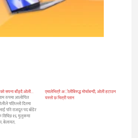
ूतको सपना बाँड्दै ओली…
एमालेभित्रै अोलीबिरुद्ध मोर्चाबन्दी, ओली हटाउन
ेर आम रुपमा आलोचित
यस्तो छ भित्री प्लान
 ओलीले पछिल्लो दिनमा
ीलाई पनि राजदूत पद बाँडेर
 विभिन्न १६ मुलुकमा
न, बेलायत,
राजदूत खाली छन् ।
क्यले ¥याल चुहाएर बसेकी