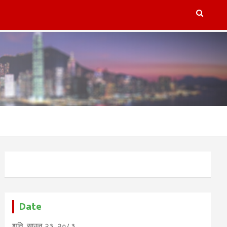
lugins/refresh-post-page-wud/refresh-post-page-wud.php
on
Date
शनि, साउन २३, २०८३