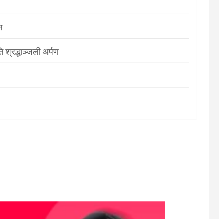
न
श्रद्धाञ्जली अर्पण