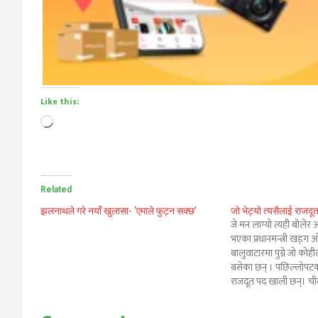
Like this:
Loading…
Related
झलनाथले गरे नयाँ खुलासा- ‘एमाले फुट्न सक्छ’
जो भेट्यो त्यसैलाई राजद
जे मन लाग्यो त्यही बोल
भएका प्रधानमन्त्री खड्ग
बालुवाटारमा पुग्ने जो कोह
बसेका छन् । पछिल्लोपटक
राजदूत पद खाली छन्। ची
जापानलगायतका मुलुकमा 
जापानका लागि अन्जान शा