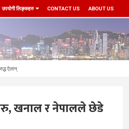
उपयोगी लिङ्कहरु
CONTACT US
ABOUT US
r/www/vhosts/hknepal.com/httpdocs/deshbidesh/wp-content/p
ुद्ध ऐलान्
रु, खनाल र नेपालले छेडे