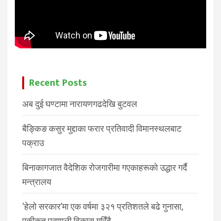
Recent Posts
अब दुई घण्टामा नारायणगढदेखि बुटवल
बैङ्किङ कसुर मुद्दाका फरार प्रतिवादी विमानस्थलबाट
पक्राउ
बिनाकागजात वैदेशिक रोजगारीमा गएकाहरूको उद्धार गर्दै
मन्त्रालय
‘हेलो सरकार’मा एक वर्षमा ३२१ प्रतिशतले बढे गुनासा,
एकीकृत प्रणाली विकास गरिँदै