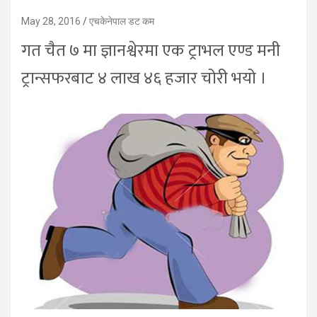
May 28, 2016
एचकेनेपाल डट कम
गत चैत ७ मा ज्ञानश्वेरमा एक ट्राभल एण्ड मनी
ट्रान्सफरबाट ४ लाख ४६ हजार चोरी भयो ।