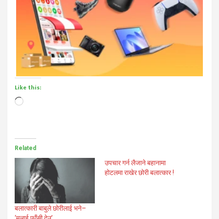
Like this:
Loading…
Related
उपचार गर्न लैजाने बहानामा
होटलमा राखेर छोरी बलात्कार !
बलात्कारी बाबुले छोरीलाई भने–
‘मलाई फाँसी देउ’