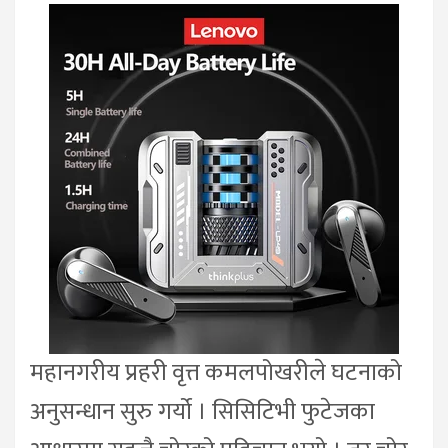
महानगरीय प्रहरी वृत्त कमलपोखरीले घटनाको
अनुसन्धान सुरु गर्यो । सिसिटिभी फुटेजका