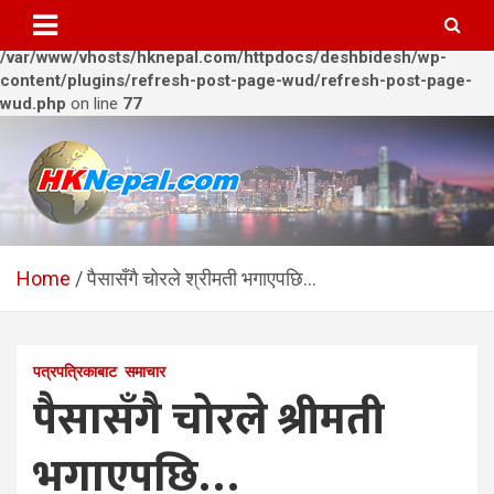
Warning
: Trying to access array offset on value of type bool in
/var/www/vhosts/hknepal.com/httpdocs/deshbidesh/wp-
content/plugins/refresh-post-page-wud/refresh-post-page-
wud.php
on line
77
Skip
to
content
HKNepal.com – हङकङबाट
hknepal, hknepal.com, hk nepal, hk nepal com
सञ्चालित पहिलो नेपाली अनलाईन
Home
पैसासँगै चोरले श्रीमती भगाएपछि…
पत्रिका
पत्रपत्रिकाबाट
समाचार
पैसासँगै चोरले श्रीमती
भगाएपछि…