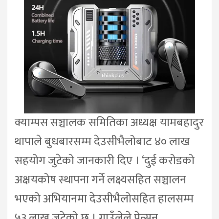
क्याम्पस सञ्चालक समितिका अध्यक्ष यामबहादुर
थापाले बुधबारसम्म देउसीभैलोबाट ४० लाख
सहयोग जुटेको जानकारी दिए । ‘दुई करोडको
अक्षयकोष स्थापना गर्ने लक्ष्यसहित सञ्चालन
भएको अभियानमा देउसीभैलोसहित हालसम्म
५३ लाख जुटेको छ । गाउँलेले पेन्सन,