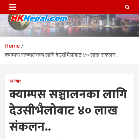
Skip
to
content
HKNepal.com – हङकङबाट
hknepal, hknepal.com, hk nepal, hk nepal com
सञ्चालित पहिलो नेपाली अनलाईन
Home
क्याम्पस सञ्चालनका लागि देउसीभैलोबाट ४० लाख संकलन..
पत्रिका
समाचार
क्याम्पस सञ्चालनका लागि
देउसीभैलोबाट ४० लाख
संकलन..