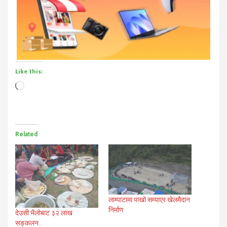
Like this:
Loading…
Related
लाम्पाटामा पाखो सम्याएर खेलमैदान
निर्माण
देउसी भैलोबाट ३२ लाख
सङ्कलन..