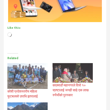
Like this:
Loading…
Related
काठमाडौं महानगरले दियो १०
स्रष्टालाई जनही साढे एक लाख
कोशी प्रदेशस्तरीय महिला
रुपैयाँको पुरस्कार
फुटबलको उपाधि झापालाई