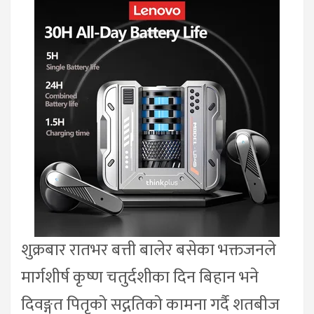
शुक्रबार रातभर बत्ती बालेर बसेका भक्तजनले
मार्गशीर्ष कृष्ण चतुर्दशीका दिन बिहान भने
दिवङ्गत पितृको सद्गतिको कामना गर्दै शतबीज