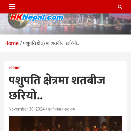
Skip
to
content
HKNepal.com – हङकङबाट
hknepal, hknepal.com, hk nepal, hk nepal com
सञ्चालित पहिलो नेपाली अनलाईन
Home
पशुपति क्षेत्रमा शतबीज छरियो..
पत्रिका
समाचार
पशुपति क्षेत्रमा शतबीज
छरियो..
November 30, 2024
एचकेनेपाल डट कम