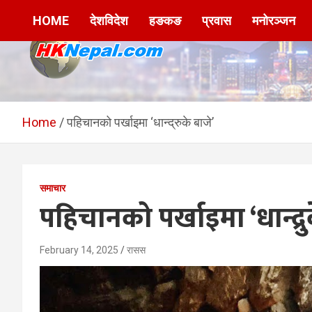
Skip
HOME
देशविदेश
हङकङ
प्रवास
मनोरञ्जन
to
content
HKNepal.com –
hknepal, hknepal.com, hk nepal, hk nepal com
हङकङबाट सञ्चालित पहिलो
Home
पहिचानको पर्खाइमा ‘धान्द्रुके बाजे’
नेपाली अनलाईन पत्रिका
समाचार
पहिचानको पर्खाइमा ‘धान्द्रु
February 14, 2025
रासस