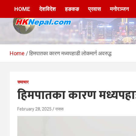
Skip
HOME
देशविदेश
हङकङ
प्रवास
मनोरञ्जन
to
content
HKNepal.com –
hknepal, hknepal.com, hk nepal, hk nepal com
हङकङबाट सञ्चालित पहिलो
Home
हिमपातका कारण मध्यपहाडी लोकमार्ग अवरुद्ध
नेपाली अनलाईन पत्रिका
समाचार
हिमपातका कारण मध्यपहाड
February 28, 2025
रासस