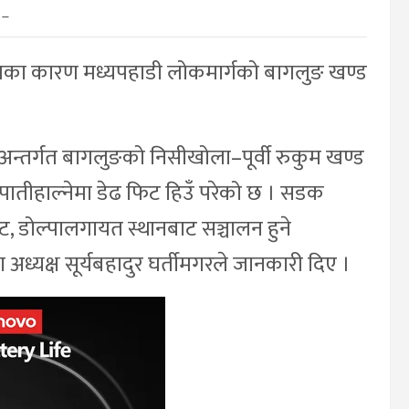
–
ातका कारण मध्यपहाडी लोकमार्गको बागलुङ खण्ड
्तर्गत बागलुङको निसीखोला–पूर्वी रुकुम खण्ड
ातीहाल्नेमा डेढ फिट हिउँ परेको छ । सडक
कोट, डोल्पालगायत स्थानबाट सञ्चालन हुने
्यक्ष सूर्यबहादुर घर्तीमगरले जानकारी दिए ।