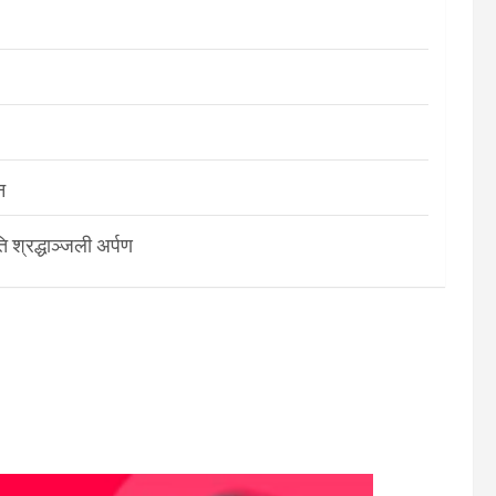
न
श्रद्धाञ्जली अर्पण