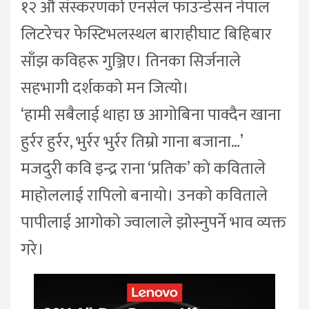
१२ औँ संस्करणको एनसेल फाउन्डेसन नेपाल
लिटरेचर फेस्टिभलस्थल बाराहीघाट बिहिबार
साँझ कविहरू गुञ्जिए। तिनका सिर्जनाले
सहभागी दर्शकको मन जित्यो।
‘हामी सबैलाई थाहा छ आगोबिना पाक्दैन खाना
हुर्रर हुर्रर, भुर्रर भुर्रर तिम्रो गाना बजाना…’
मजदुरी कवि इन्द्र राना ‘प्रतिक’ को कविताले
माहोललाई रापिलो बनायो। उनको कविताले
पापीलाई आगोको ज्वालाले झोस्नुपर्ने भाव व्यक्त
गरे।