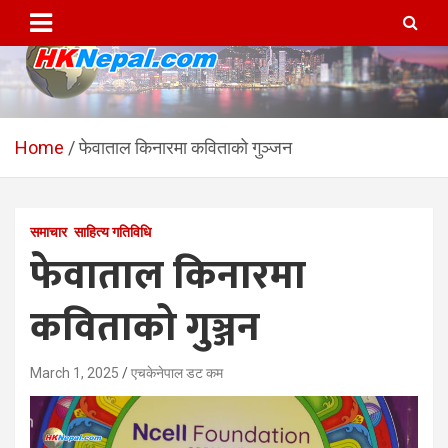
Skip
to
content
HKNepal.com – हङकङबाट
hknepal, hknepal.com, hk nepal, hk nepal com
सञ्चालित पहिलो नेपाली अनलाईन
Home
फेवाताल किनारमा कविताको गुञ्जन
पत्रिका
समाचार
साहित्य गतिविधि
फेवाताल किनारमा
कविताको गुञ्जन
March 1, 2025
एचकेनेपाल डट कम