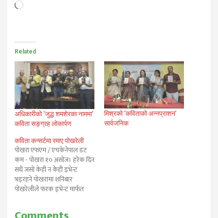
Loading…
Related
मिश्रको ‘कविताको अन्नप्राशन’
अधिकारीको ‘जुद्ध शमशेरका नाममा’
सार्वजनिक
कविता सङ्ग्रह लोकार्पण
कविता कन्सर्टमा रमाए पोखरेली
पोखरा एफएम / एचकेनेपाल डट
कम - पोखरा १० असोज। हरेक दिन
सधैं जसो केही न केही इभेन्ट
भइरहने पोखरामा शनिबार
पोखरेलीले फरक इभेन्ट मार्फत
मनोरन्जन लिए। सांगीतिक
कन्सर्टमा रमाउने बानी परेका
Comments