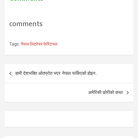
पोखरेली कविता कन्सर्टमा मज्जैले
रमाए। पब्लिक इभेन्टको
आयोजनामा भएको कार्यक्रममा
कविता र संगीतको समिश्रणलाई
comments
दर्शकले निकै रुचाए। खचाखच…
Tags:
नेपाल लिटरेचर फेस्टिभल
Post
हामी देशभक्ति ओतप्रोत भएर नेपाल फर्किएको होइन..
navigation
अमेरिकी छोरीको कथा