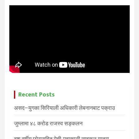
Recent Posts
असद–युगका सिरियाली अधिकारी लेबनानबाट पक्राउ
जुम्लामा ४८ करोड राजस्व सङ्कलन
दश वर्षीय छोरासहित मेची-महाकाली साइकल यात्रा