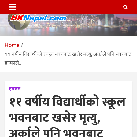
Skip
to
content
HKNepal.com – हङकङबाट
hknepal, hknepal.com, hk nepal, hk nepal com
सञ्चालित पहिलो नेपाली अनलाईन
Home
११ वर्षीय विद्यार्थीको स्कूल भवनबाट खसेर मृत्यु, अर्काले पनि भवनबाट
पत्रिका
हाम्फाले..
हङकङ
११ वर्षीय विद्यार्थीको स्कूल
भवनबाट खसेर मृत्यु,
अर्काले पनि भवनबाट