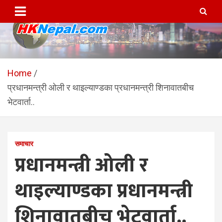
Skip
to
content
HKNepal.com – हङकङबाट
hknepal, hknepal.com, hk nepal, hk nepal com
सञ्चालित पहिलो नेपाली अनलाईन
Home
प्रधानमन्त्री ओली र थाइल्याण्डका प्रधानमन्त्री शिनावातबीच
पत्रिका
भेटवार्ता..
समाचार
प्रधानमन्त्री ओली र
थाइल्याण्डका प्रधानमन्त्री
शिनावातबीच भेटवार्ता..