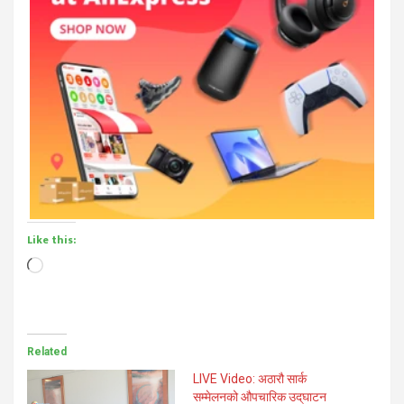
Like this:
Loading…
Related
LIVE Video: अठारौ सार्क
सम्मेलनको औपचारिक उद्‌घाटन