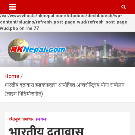
Warning
: Trying to access array offset on value of type bool in
/var/www/vhosts/hknepal.com/httpdocs/deshbidesh/wp-
content/plugins/refresh-post-page-wud/refresh-post-page-
wud.php
on line
77
Skip
to
content
HKNepal.com – हङकङबाट
hknepal, hknepal.com, hk nepal, hk nepal com
सञ्चालित पहिलो नेपाली अनलाईन
Home
भारतीय दूतावास हङकङद्वारा आयोजित अन्तर्राष्ट्रिय योगा सम्मेलन
पत्रिका
(लाइभ भिडियोसहित)
खेलकुद
समाचार
हङकङ
भारतीय दूतावास