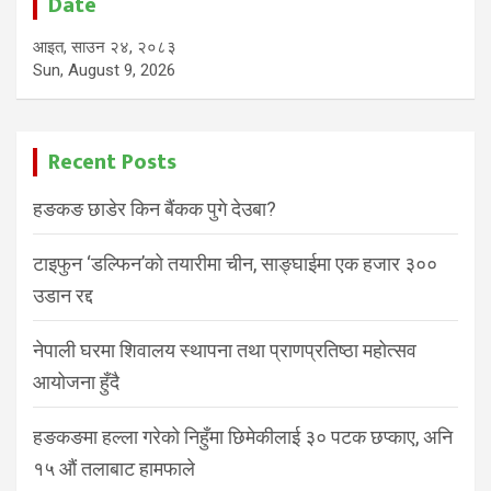
Date
आइत, साउन २४, २०८३
Sun, August 9, 2026
Recent Posts
हङकङ छाडेर किन बैंकक पुगे देउबा?
टाइफुन ‘डल्फिन’को तयारीमा चीन, साङ्घाईमा एक हजार ३००
उडान रद्द
नेपाली घरमा शिवालय स्थापना तथा प्राणप्रतिष्ठा महोत्सव
आयोजना हुँदै
हङकङमा हल्ला गरेको निहुँमा छिमेकीलाई ३० पटक छप्काए, अनि
१५ औं तलाबाट हामफाले