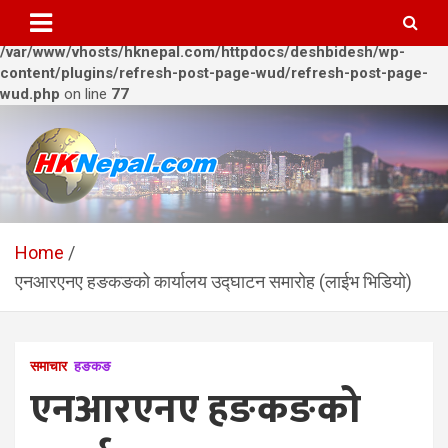
Warning
: Trying to access array offset on value of type bool in
/var/www/vhosts/hknepal.com/httpdocs/deshbidesh/wp-
content/plugins/refresh-post-page-wud/refresh-post-page-
wud.php
on line
77
Skip
to
content
HKNepal.com – हङकङबाट
hknepal, hknepal.com, hk nepal, hk nepal com
सञ्चालित पहिलो नेपाली अनलाईन
Home
एनआरएनए हङकङको कार्यालय उद्घाटन समारोह (लाईभ भिडियो)
पत्रिका
समाचार
हङकङ
एनआरएनए हङकङको