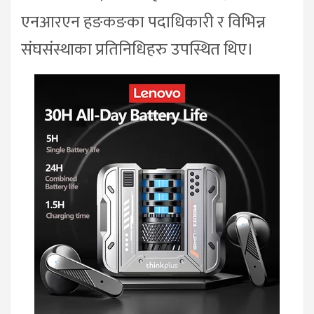
एनआरएन हङकङका पदाधिकारी र विभिन्न
संघसंस्थाका प्रतिनिधिहरु उपस्थित थिए।