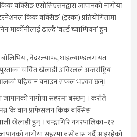
स् किक बक्सिङ एसोसिएसनद्वारा जापानको नागोया
्टरनेशनल किक बक्सिङ’ (इस्का) प्रतियोगितामा
िन मार्कोनीलाई ढाल्दै ‘वर्ल्ड च्याम्पियन’ हुन
ल, बोलिभिया, नेदरल्याण्ड, थाइल्याण्डलगायत
ताका चर्चित खेलाडी अविरलले अन्तर्राष्ट्रिय
मा नेपालको पहिचान बनाउन सफल भएका छन्।
 जापानको नागोया सहरमा बस्छन् । कराँते
न्न ‘के वान प्राफेसलन किक बक्सिङ
ाली खेलाडी हुन् । चन्द्रागिरि नगरपालिका–१२
ाल जापानको नागोया सहरमा बसोबास गर्दै आइरहेको