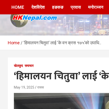
Skip
HOME
देशविदेश
हङकङ
प्रवास
मनोरञ्जन
to
content
HKNepal.com –
hknepal, hknepal.com, hk nepal, hk nepal com
हङकङबाट सञ्चालित पहिलो
Home
‘हिमालयन चितुवा’ लाई ‘के वन क्रस १७५’को उपाधि..
नेपाली अनलाईन पत्रिका
खेलकुद
समाचार
‘हिमालयन चितुवा’ लाई ‘क
May 19, 2025
रासस