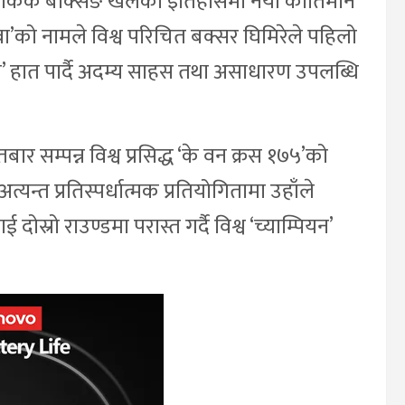
ले किक बक्सिङ खेलको इतिहासमा नयाँ कीर्तिमान
को नामले विश्व परिचित बक्सर घिमिरेले पहिलो
ल’ हात पार्दै अदम्य साहस तथा असाधारण उपलब्धि
म्पन्न विश्व प्रसिद्ध ‘के वन क्रस १७५’को
यन्त प्रतिस्पर्धात्मक प्रतियोगितामा उहाँले
स्रो राउण्डमा परास्त गर्दै विश्व ‘च्याम्पियन’