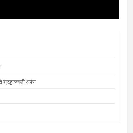
न
श्रद्धाञ्जली अर्पण