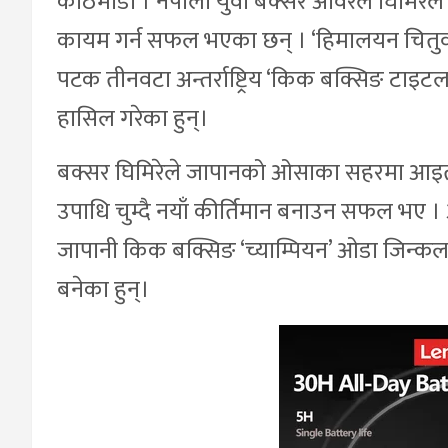
काठमाडौँ । नेपाली युवा बक्सर अविरल घिमिरे
कायम गर्न सफल भएका छन् । ‘हिमालयन चितुवा’
पटक तीनवटा अन्तर्राष्ट्रिय ‘किक बक्सिङ टाइट
हासिल गरेका हुन्।
बक्सर घिमिरेले जापानको ओसाका सहरमा आइतबार स
उपाधि चुम्दै नयाँ कीर्तिमान बनाउन सफल भए । अत्
जापानी किक बक्सिङ ‘च्याम्पियन’ ओडा जिन्कलाई दो
बनेका हुन्।