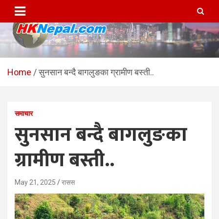
Skip
to
content
HKNepal.com – हङकङबाट
hknepal, hknepal.com, hk nepal, hk nepal com
सञ्चालित पहिलो नेपाली अनलाईन
Home
सुनसान बन्दै बागलुङका ग्रामीण बस्ती..
पत्रिका
समाचार
सुनसान बन्दै बागलुङका
ग्रामीण बस्ती..
May 21, 2025
रासस