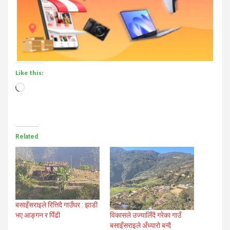
Like this:
Loading…
Related
बसाइँसराइले रित्तिदै गाउँघर : झाडी
विकासले उज्यालिँदै गरेका गाउँ
भए आङ्गन र पिँढी
बसाइँसराइले अँध्यारो बन्दै