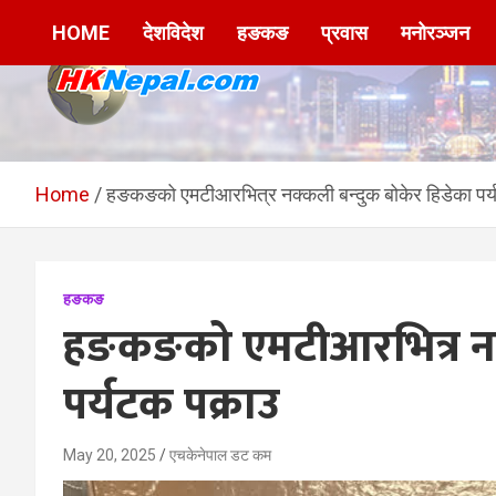
Skip
HOME
देशविदेश
हङकङ
प्रवास
मनोरञ्जन
to
content
HKNepal.com –
hknepal, hknepal.com, hk nepal, hk nepal com
हङकङबाट सञ्चालित पहिलो
Home
हङकङको एमटीआरभित्र नक्कली बन्दुक बोकेर हिडेका पर
नेपाली अनलाईन पत्रिका
हङकङ
हङकङको एमटीआरभित्र नक्
पर्यटक पक्राउ
May 20, 2025
एचकेनेपाल डट कम