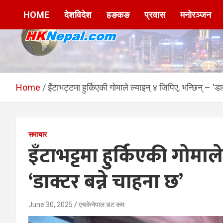
Skip
HOME
देशविदेश
हङकङ
प्रवास
मनोरञ्जन
to
content
HKNepal.com –
hknepal, hknepal.com, hk nepal, hk nepal com
हङकङबाट सञ्चालित पहिलो
Home
इँटाभट्टमा हुर्किएकी गोमाले ल्याइन् ४ जिपिए, भन्छिन् – ‘डा
नेपाली अनलाईन पत्रिका
समाचार
इँटाभट्टमा हुर्किएकी गोमाल
‘डाक्टर बन्ने चाहना छ’
June 30, 2025
एचकेनेपाल डट कम