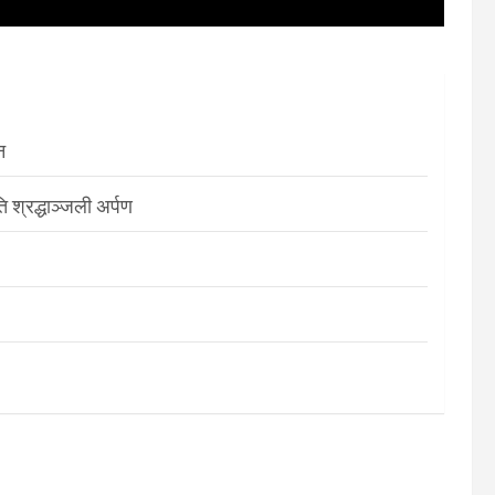
न
श्रद्धाञ्जली अर्पण