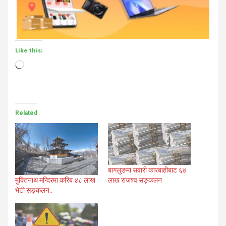
Like this:
Loading…
Related
बागलुङमा सवारी कारबाहीबाट ६७
मुक्तिनाथ मन्दिरमा करिब ४८ लाख
लाख राजश्व सङ्कलन
भेटी सङ्कलन..