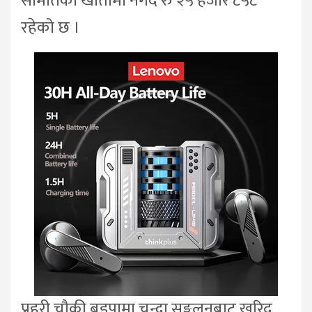
समितिको खातामा नगद रु २५ हजार ८५८
रहेको छ ।
प्रहरी चौकी बुइपामा चन्दा सङ्कलनबाट खरिद