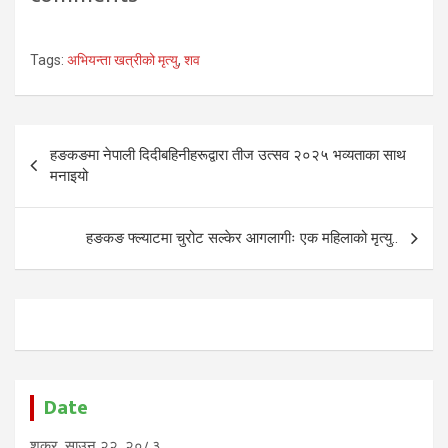
Tags:
अभियन्ता खत्रीको मृत्यु
,
शव
Post
हङकङमा नेपाली दिदीबहिनीहरूद्वारा तीज उत्सव २०२५ भव्यताका साथ
navigation
मनाइयो
हङकङ फ्ल्याटमा चुरोट सल्केर आगलागीः एक महिलाको मृत्यु..
Date
शुक्र, साउन २२, २०८३