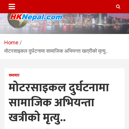
Skip
to
content
HKNepal.com – हङकङबाट
hknepal, hknepal.com, hk nepal, hk nepal com
सञ्चालित पहिलो नेपाली अनलाईन
Home
मोटरसाइकल दुर्घटनामा सामाजिक अभियन्ता खत्रीको मृत्यु..
पत्रिका
समाचार
मोटरसाइकल दुर्घटनामा
सामाजिक अभियन्ता
खत्रीको मृत्यु..