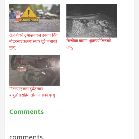
तेल बोक्ने ट्याङ्करले ठक्कर दिँदा
चिसोका कारण भूकम्पपीडितको
मोटरसाइकलमा सवार दुई जनाको
मृत्यु
मृत्यु
मोटरसाइकल दुर्घटनामा
बाबुछोरासहित तीन जनाको मृत्यु
Comments
comments