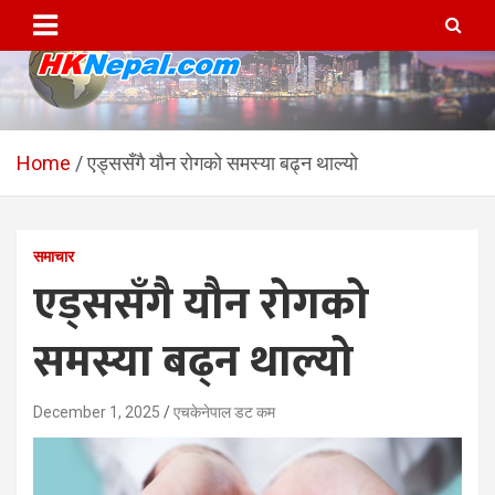
Skip
to
content
HKNepal.com – हङकङबाट
hknepal, hknepal.com, hk nepal, hk nepal com
सञ्चालित पहिलो नेपाली अनलाईन
Home
एड्ससँगै यौन रोगको समस्या बढ्न थाल्यो
पत्रिका
समाचार
एड्ससँगै यौन रोगको
समस्या बढ्न थाल्यो
December 1, 2025
एचकेनेपाल डट कम