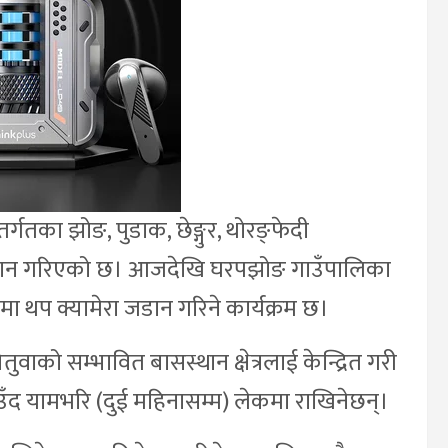
्तर्गतका झोङ, पुडाक, छेङ्गुर, थोरङ्फेदी
जडान गरिएको छ। आजदेखि घरपझोङ गाउँपालिका
कमा थप क्यामेरा जडान गरिने कार्यक्रम छ।
वाको सम्भावित बासस्थान क्षेत्रलाई केन्द्रित गरी
हिउँद यामभरि (दुई महिनासम्म) लेकमा राखिनेछन्।