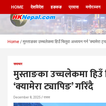
Skip
HOME
देशविदेश
हङकङ
प्रवास
मनोरञ्जन
to
content
HKNepal.com –
hknepal, hknepal.com, hk nepal, hk nepal com
हङकङबाट सञ्चालित पहिलो
Home
मुस्ताङका उच्चलेकमा हिउँ चितुवा अध्ययन गर्न ‘क्यामेरा ट्या
नेपाली अनलाईन पत्रिका
समाचार
मुस्ताङका उच्चलेकमा हिउँ 
‘क्यामेरा ट्यापिङ’ गरिँदै
December 8, 2025
रासस