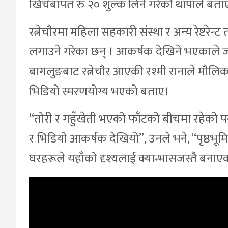
खिचेबापत रु २० शुल्क लिने गरेको थापाले बता
रत्नेचौरमा महिला सहकारी संस्था र अन्य रेष्टर
लगाउने गरेका छन् । आकर्षक देखिने भएकाले 
बागलुङबाट रत्नेचौर आएकी रश्मी रानाले मौल
भिडियो स्मरणयोग्य भएको बताए।
“तोरी र गहुँखेती भएको फाँटको बीचमा रहेक
र भिडियो आकर्षक देखियो”, उनले भने, “पृष्ठ
घरहरूले यहाँको दृश्यलाई क्यान्भासजस्तै बना