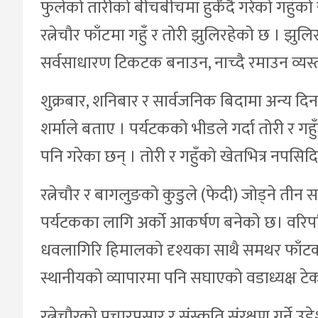
फुलेको तारीको बीचबीचमा हुर्कँदै गरेको गहुँक
रत्नेचौर फाँटमा गहुँ र तोरी झुलिरहेको छ । झुलिर
सर्वसाधारण टिकटक बनाउन, नाच्दै रमाउन व्यस्
शुक्रबार, शनिबार र सार्वजनिक बिदामा अन्य दिन
शर्माले बताए । पर्यटकको भीडले गर्दा तोरी र गहु
पनि गरेका छन् । तोरी र गहुँको खेतभित्र नपसि
रत्नेचौर र बागलुङको कुडुले (फेदी) जोड्ने तीन 
पर्यटकका लागि अर्को आकर्षण बनेको छ। वरिपरि
धवलागिरि हिमालको दृश्यका साथै समथर फाँटको पहे
स्थानीयको व्यापारमा पनि सघाएको वडाध्यक्ष ट
रत्नेचौरको प्रचारप्रसार र संस्कृति संरक्षण गर्ने 