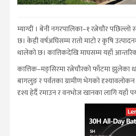
म्याग्दी । बेनी नगरपालिका–१ रत्नेचौर पछिल्ल
छ। केही वर्षअघिसम्म रातो माटो र कृषि उत्पादन
थालेको छ। कात्तिकदेखि माघसम्म यहाँ आन्तरिक त
कात्तिक–मङ्सिरमा रत्नेचौरको फाँटमा झुलेका धान
बागलुङ र पर्वतका ग्रामीण भेगको दृश्यावलोक
दृश्य हेर्दै रमाउन र वनभोज खानका लागि यहाँ पर