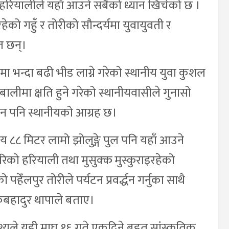
ो हरियालीले यहाँ आउने सबैको ध्यान खिचेको छ ।
हेको गहुँ र तोरीको सौन्दर्यमा युवायुवती र
त छन्।
मा भन्दा बढी भीड लाग्ने गरेको स्थानीय युवा कुशल
ँबालीमा क्षति हुने गरेको स्थानीयवासीले गुनासो
दिन पनि स्थानीयको आग्रह छ।
सय ८८ मिटर लामो झोलुङ्गे पुल पनि यहाँ आउने
को हरियाली तथा मुसुक्क मुस्कुराइरहेको
ँलपुर तोरीले पर्यटन प्रवर्द्धन गर्नुका साथै
ेकबहादुर थापाले बताए।
उद्देश्यले यही माघ १६ गते एकदिने बृहत् सांस्कृतिक