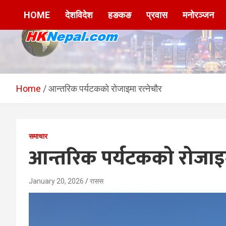
Skip
HOME
देशविदेश
हङकङ
प्रवास
मनोरञ्जन
to
content
HKNepal.com –
hknepal, hknepal.com, hk nepal, hk nepal com
हङकङबाट सञ्चालित पहिलो
Home
आन्तरिक पर्यटकको रोजाइमा रत्नेचौर
नेपाली अनलाईन पत्रिका
समाचार
आन्तरिक पर्यटकको रोजाइमा
January 20, 2026
रासस