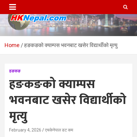
Skip
to
content
HKNepal.com – हङकङबाट
hknepal, hknepal.com, hk nepal, hk nepal com
सञ्चालित पहिलो नेपाली अनलाईन
Home
हङकङको क्याम्पस भवनबाट खसेर विद्यार्थीको मृत्यु
पत्रिका
हङकङ
हङकङको क्याम्पस
भवनबाट खसेर विद्यार्थीको
मृत्यु
February 4, 2026
एचकेनेपाल डट कम