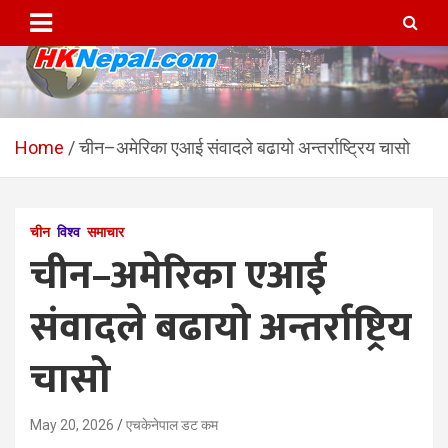
Skip
to
content
HKNepal.com – हङकङबाट
hknepal, hknepal.com, hk nepal, hk nepal com
सञ्चालित पहिलो नेपाली अनलाईन
Home
चीन–अमेरिका एआई संवादले बढायो अन्तर्राष्ट्रिय चासो
पत्रिका
चीन
विश्व
समाचार
चीन–अमेरिका एआई
संवादले बढायो अन्तर्राष्ट्रिय
चासो
May 20, 2026
एचकेनेपाल डट कम