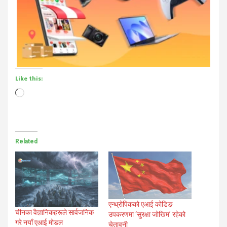
Like this:
Loading…
Related
एन्थ्रोपिकको एआई कोडिङ
चीनका वैज्ञानिकहरूले सार्वजनिक
उपकरणमा ‘सुरक्षा जोखिम’ रहेको
गरे नयाँ एआई मोडल
चेतावनी