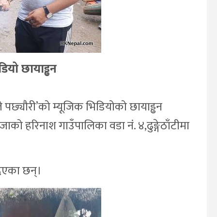
िडियो छायाड्ढन
 पछ्यौरी’को म्यूजिक भिडियोको छायाड्ढन
को हरिनाश गाउँपालिका वडा नं. ४,ढुङ्गेठाँटीमा
दिएका छन्।