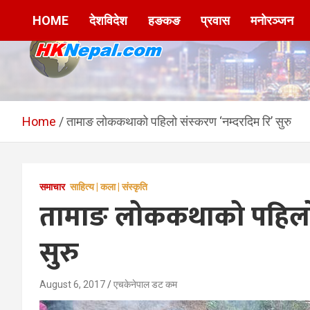
Skip
HOME
देशविदेश
हङकङ
प्रवास
मनोरञ्जन
to
content
HKNepal.com –
hknepal, hknepal.com, hk nepal, hk nepal com
हङकङबाट सञ्चालित पहिलो
Home
तामाङ लोककथाको पहिलो संस्करण ‘नम्दरदिम रि’ सुरु
नेपाली अनलाईन पत्रिका
समाचार
साहित्य | कला | संस्कृति
तामाङ लोककथाको पहिलो स
सुरु
August 6, 2017
एचकेनेपाल डट कम