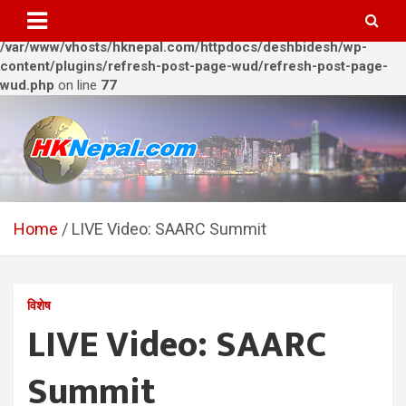
Warning
: Trying to access array offset on value of type bool in
/var/www/vhosts/hknepal.com/httpdocs/deshbidesh/wp-
content/plugins/refresh-post-page-wud/refresh-post-page-
wud.php
on line
77
Skip
to
content
HKNepal.com – हङकङबाट
hknepal, hknepal.com, hk nepal, hk nepal com
सञ्चालित पहिलो नेपाली अनलाईन
Home
LIVE Video: SAARC Summit
पत्रिका
विशेष
LIVE Video: SAARC
Summit