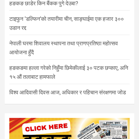
हङकङ छाडेर किन बैंकक पुगे देउबा?
टाइफुन ‘डल्फिन’को तयारीमा चीन, साङ्घाईमा एक हजार ३००
उडान रद्द
नेपाली घरमा शिवालय स्थापना तथा प्राणप्रतिष्ठा महोत्सव
आयोजना हुँदै
हङकङमा हल्ला गरेको निहुँमा छिमेकीलाई ३० पटक छप्काए, अनि
१५ औं तलाबाट हामफाले
विश्व आदिवासी दिवस आज, अधिकार र पहिचान संरक्षणमा जोड