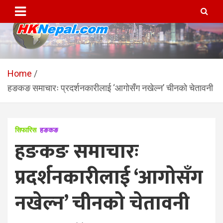
Skip
to
content
HKNepal.com – हङकङबाट
hknepal, hknepal.com, hk nepal, hk nepal com
सञ्चालित पहिलो नेपाली अनलाईन
Home
हङकङ समाचारः प्रदर्शनकारीलाई ‘आगोसँग नखेल्न’ चीनको चेतावनी
पत्रिका
सिफारिस
हङकङ
हङकङ समाचारः
प्रदर्शनकारीलाई ‘आगोसँग
नखेल्न’ चीनको चेतावनी