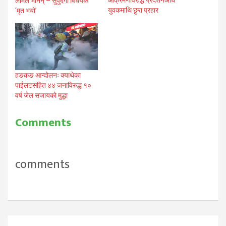
लामले भनिन् – सुपुर्दगी विधेयक
युवकमाथि छुरा प्रहार
‘मृत भयो’
हङकङ आन्दोलनः क्याथेका
पाईलटसहित ४४ जनाविरुद्ध १०
वर्ष जेल सजायको मुद्धा
Comments
comments
Post