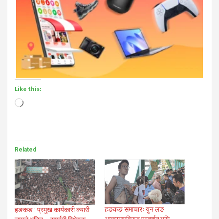
Like this:
Loading…
Related
हङकङ समाचारः युन लङ
हङकङ : प्रमुख कार्यकारी क्यारी
आक्रमणविरुद्ध प्रदर्शनअघि