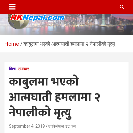
Skip
to
content
HKNepal.com – हङकङबाट
hknepal, hknepal.com, hk nepal, hk nepal com
सञ्चालित पहिलो नेपाली अनलाईन
Home
काबुलमा भएको आत्मघाती हमलामा २ नेपालीको मृत्यु
पत्रिका
विश्व
समाचार
काबुलमा भएको
आत्मघाती हमलामा २
नेपालीको मृत्यु
September 4, 2019
एचकेनेपाल डट कम