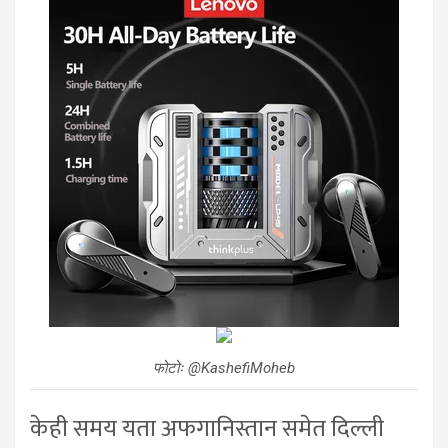
फोटोः @KashefiMoheb
केही समय यता अफगानिस्तान समेत दिल्ली