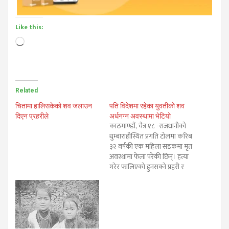
Like this:
Loading…
Related
चितामा हालिसकेको शव जलाउन
पति विदेशमा रहेका युवतीको शव
दिएन प्रहरीले
अर्धनग्न अवस्थामा भेटियो
काठमाण्डौं, चैत्र १८ -राजधानीको
धुम्बाराहीस्थित प्रगति टोलमा करिब
३२ वर्षकी एक महिला सडकमा मृत
अवस्थामा फेला परेकी छिन्। हत्या
गरेर फालिएको हुनसक्ने प्रहरी र
स्थानीयले अनुमान गरेका छन्।
बुधबार बिहान करिब ५ बजे
सडकमा मृत शव फेला परेको
थियो। घरको छतबाट खसालेर
मारिएको हुनसक्ने प्रहरीको
प्रारम्भिक अनुमान गरेको छ। शव…