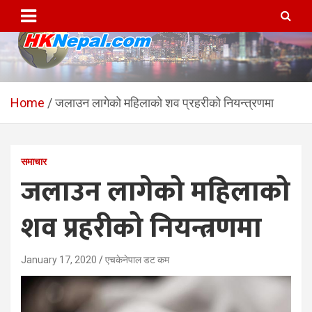
Skip
to
content
HKNepal.com – हङकङबाट
hknepal, hknepal.com, hk nepal, hk nepal com
सञ्चालित पहिलो नेपाली अनलाईन
Home
जलाउन लागेको महिलाको शव प्रहरीको नियन्त्रणमा
पत्रिका
समाचार
जलाउन लागेको महिलाको
शव प्रहरीको नियन्त्रणमा
January 17, 2020
एचकेनेपाल डट कम