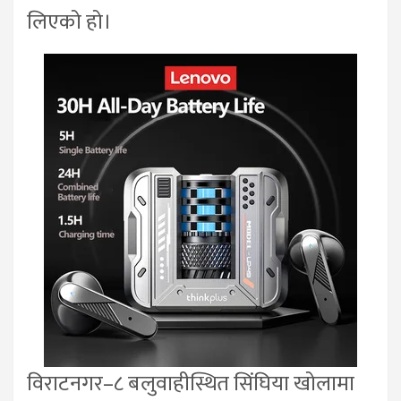
लिएको हो।
विराटनगर–८ बलुवाहीस्थित सिंघिया खोलामा