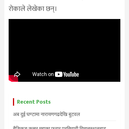
रोकाले लेखेका छन्।
Recent Posts
अब दुई घण्टामा नारायणगढदेखि बुटवल
बैङ्किङ कसुर मुद्दाका फरार प्रतिवादी विमानस्थलबाट