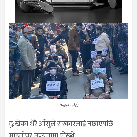
फाइल फोटो
दु:खेका धेरै आँसुले सरकारलाई नछोएपछि
माइतीघर मण्डलामा पोख्थे