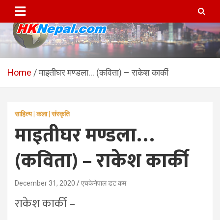
Skip
to
content
HKNepal.com – हङकङबाट
hknepal, hknepal.com, hk nepal, hk nepal com
सञ्चालित पहिलो नेपाली अनलाईन
Home
माइतीघर मण्डला… (कविता) – राकेश कार्की
पत्रिका
साहित्य | कला | संस्कृति
माइतीघर मण्डला…
(कविता) – राकेश कार्की
December 31, 2020
एचकेनेपाल डट कम
राकेश कार्की –