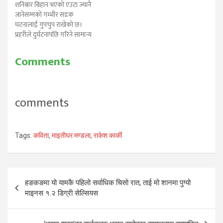
शनिबार बिहान भएको एउटा ज्यानै
जानेसम्मको गम्भीर सडक
घटनालाई गुपचुप राखेको छ।
प्रहरीले दुर्घटनापछि गरिने सामान्य
तर अनिवार्य प्रक्रियासमेत मिचेर
त्यससम्बन्धी सूचना गोप्य राख्न
Comments
खोजेको छ। काठमाडौंका विभिन्न
स्थानमा शनिबार बिहान साढे तीन
बजेदेखि अनियन्त्रित गतिमा
हुइँकिएको गाडी माइतीघर
comments
मण्डलामा पुगेर दुर्घटना भएको
थियो। अनियन्त्रित गाडी…
Tags:
कविता
,
माइतीघर मण्डला
,
राकेश कार्की
Post
हङकङमा यो यामकै पहिलो सर्वाधिक चिसो रात, ताई मो शानमा पुग्यो
navigation
माइनस १.२ डिग्री सेल्सियस