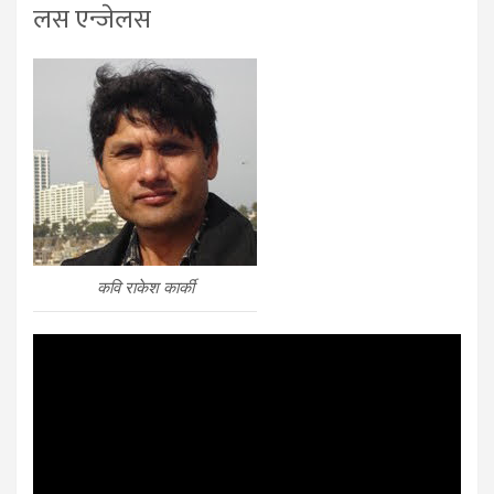
लस एन्जेलस
कवि राकेश कार्की